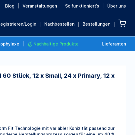
Blog
Veranstaltungen
So funktioniert’s
Über uns
egistrieren/Login
Nachbestellen
Bestellungen
rophylaxe
Nachhaltige Produkte
Lieferanten
0 Stück, 12 x Small, 24 x Primary, 12 x
Nachhaltige Produkte
Retten Sie die Erde mit
diesen nachhaltigen
Produkten
MEHR ENTDECKEN
m Fit Technologie mit variabler Konizität passend zur
r moderne Herstellungsprozess sorgen für eine um 40 %