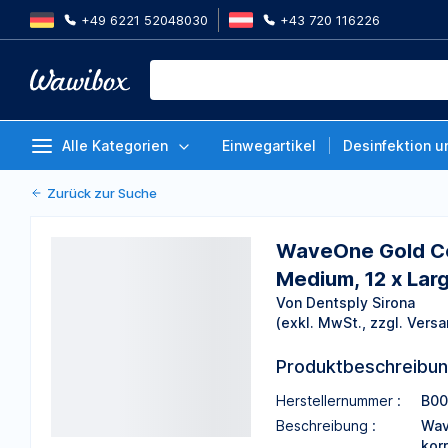
+49 6221 52048030
+43 720 116226
WaveOne Gold Conform Fit Guttap
Schachtel 60 Stück, 12 x Small, 2
Von Dentsply Sirona
Medium, 12 x Large
Alle Kategorien
Einwegartikel
Desinfektion u
Zurück zur Suche
WaveOne Gold Conf
Medium, 12 x Lar
Von Dentsply Sirona
(exkl. MwSt., zzgl. Versa
Produktbeschreibu
Herstellernummer :
B0
Beschreibung :
Wav
kor