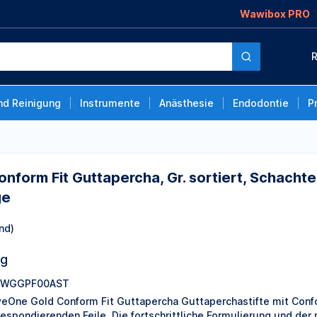
Wawibox PRO
ercha, Gr. sortiert,
R
4 x Primary, 12 x
nd Reinigung
Instrumente
Anästhesie
Endodontie
P
orm Fit Guttapercha, Gr. sortiert, Schachtel 6
ge
nd)
ng
0WGGPF00AST
eOne Gold Conform Fit Guttapercha Guttaperchastifte mit Confor
respondierenden Feile. Die fortschrittliche Formulierung und de