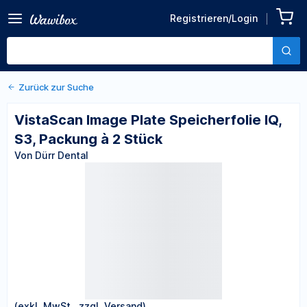
Zurück zu den Produktdetails
VistaScan Image Plate
Registrieren/Login
Speicherfolie IQ, S3,
Von Dürr Dental
Packung à 2 Stück
Zurück zur Suche
VistaScan Image Plate Speicherfolie IQ,
S3, Packung à 2 Stück
Von Dürr Dental
(exkl. MwSt., zzgl. Versand)