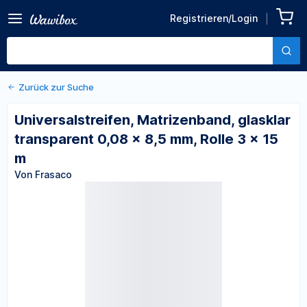
Zurück zu den Produktdetails
Universalstreifen,
Registrieren/Login
Matrizenband, glasklar
Von Frasaco
transparent 0,08 x 8,5 mm,
Rolle 3 x 15 m
Zurück zur Suche
Universalstreifen, Matrizenband, glasklar
transparent 0,08 x 8,5 mm, Rolle 3 x 15
m
Von Frasaco