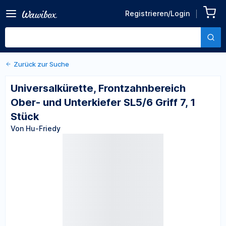
Zurück zu den Produktdetails
Universalkürette,
Registrieren/Login
Frontzahnbereich Ober- und
Von Hu-Friedy
Unterkiefer SL5/6 Griff 7, 1
Stück
Zurück zur Suche
Universalkürette, Frontzahnbereich
Ober- und Unterkiefer SL5/6 Griff 7, 1
Stück
Von Hu-Friedy