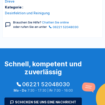
Dreve
Kategorie :
Desinfektion und Reinigung
Brauchen Sie Hilfe?
Chatten Sie online
oder rufen Sie an unter
06221 52048030
Schnell, kompetent und
zuverlässig
06221 52048030
Mo - Do
7:30 - 17:30 |
Fr
7:30 - 16:00
SCHICKEN SIE UNS EINE NACHRICHT