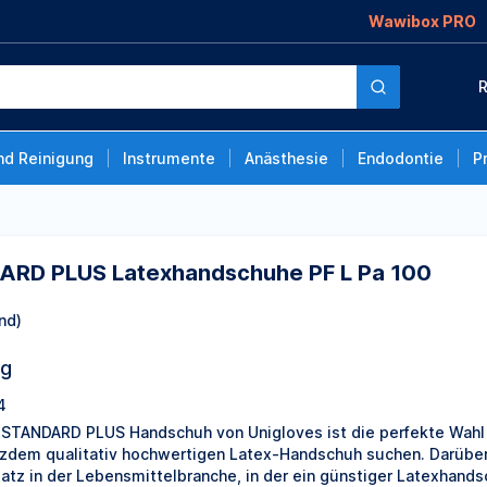
Wawibox PRO
xhandschuhe PF L Pa
R
nd Reinigung
Instrumente
Anästhesie
Endodontie
P
ARD PLUS Latexhandschuhe PF L Pa 100
nd)
ng
4
 STANDARD PLUS Handschuh von Unigloves ist die perfekte Wahl f
tzdem qualitativ hochwertigen Latex-Handschuh suchen. Darüber 
satz in der Lebensmittelbranche, in der ein günstiger Latexhands