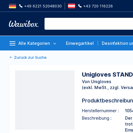
+49 6221 52048030
+43 720 116226
Unigloves STANDARD PLUS Late
100
Von Unigloves
Alle Kategorien
Einwegartikel
Desinfektion u
Zurück zur Suche
Unigloves STAND
Von Unigloves
(exkl. MwSt., zzgl. Versa
Produktbeschreibu
Herstellernummer :
105
Beschreibung :
Der
tro
Ein