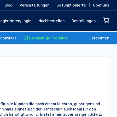
Blog
Veranstaltungen
So funktioniert’s
Über uns
egistrieren/Login
Nachbestellen
Bestellungen
rophylaxe
Nachhaltige Produkte
Lieferanten
Nachhaltige Produkte
Retten Sie die Erde mit
diesen nachhaltigen
Produkten
MEHR ENTDECKEN
ür alle Kunden die nach einem leichten, günstigen und
hinaus eignet sich der Handschuh auch ideal für den
chuh benötigt wird. Er bietet einen zuverlässigen Schutz