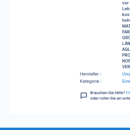
vor
Leb
kos
hoh
MAT
FAR
GRÖS
LÄN
AQL 
PRO
NOR
VER
Hersteller :
Uni
Kategorie :
Ein
Brauchen Sie Hilfe?
Ch
oder rufen Sie an unt