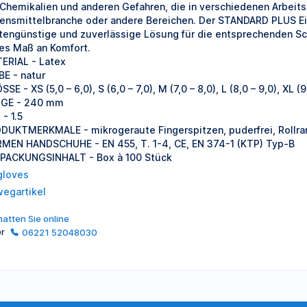
 Chemikalien und anderen Gefahren, die in verschiedenen Arbeit
ensmittelbranche oder andere Bereichen. Der STANDARD PLUS E
tengünstige und zuverlässige Lösung für die entsprechenden Sc
es Maß an Komfort.
ERIAL - Latex
BE - natur
SE - XS (5,0 – 6,0), S (6,0 – 7,0), M (7,0 – 8,0), L (8,0 – 9,0), XL (9
GE - 240 mm
- 1.5
DUKTMERKMALE - mikrogeraute Fingerspitzen, puderfrei, Rollran
MEN HANDSCHUHE - EN 455, T. 1-4, CE, EN 374-1 (KTP) Typ-B
PACKUNGSINHALT - Box à 100 Stück
gloves
wegartikel
atten Sie online
er
06221 52048030