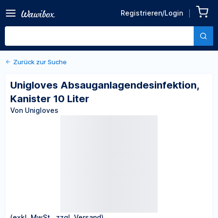
Zurück zu den Produktdetails
Unigloves
Registrieren/Login
Absauganlagendesinfektion
Von Unigloves
, Kanister 10 Liter
Zurück zur Suche
Unigloves Absauganlagendesinfektion,
Kanister 10 Liter
Von Unigloves
(exkl. MwSt., zzgl. Versand)