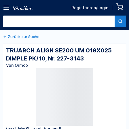
Zurück zu den Produktdetails
TRUARCH ALIGN SE200 UM
Registrieren/Login
019X025 DIMPLE PK/10, Nr.
Von Ormco
227-3143
Zurück zur Suche
TRUARCH ALIGN SE200 UM 019X025
DIMPLE PK/10, Nr. 227-3143
Von Ormco
(exkl. MwSt., zzgl. Versand)