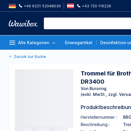
+49 6221 52048030
+43 720 116226
Trommel für Brother HLL5000
6250DN/6300DW/6300DWT erse
Von Büroring
Alle Kategorien
Einwegartikel
Desinfektion u
Zurück zur Suche
Trommel für Br
DR3400
Von Büroring
(exkl. MwSt., zzgl. Versa
Produktbeschreibu
Herstellernummer :
BRG
Beschreibung :
Tro