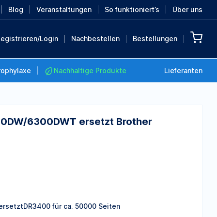
Blog
Veranstaltungen
So funktioniert’s
Über uns
egistrieren/Login
Nachbestellen
Bestellungen
rophylaxe
Nachhaltige Produkte
Lieferanten
0DW/6300DWT ersetzt Brother
Nachhaltige Produkte
Retten Sie die Erde mit
diesen nachhaltigen
Produkten
MEHR ENTDECKEN
etztDR3400 für ca. 50000 Seiten