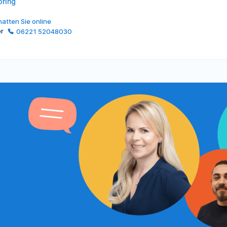
oring
atten Sie online
er
06221 52048030