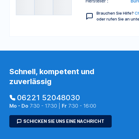
Hersteller :
Bür
Brauchen Sie Hilfe?
Ch
oder rufen Sie an unt
Schnell, kompetent und
zuverlässig
06221 52048030
Mo - Do
7:30 - 17:30 |
Fr
7:30 - 16:00
SCHICKEN SIE UNS EINE NACHRICHT