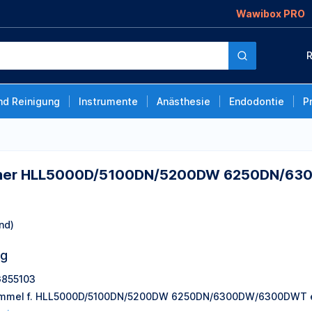
Wawibox PRO
D/5100DN/5200DW
R
tzt Brother DR3400
nd Reinigung
Instrumente
Anästhesie
Endodontie
P
other HLL5000D/5100DN/5200DW 6250DN/630
nd)
ng
855103
mmel f. HLL5000D/5100DN/5200DW 6250DN/6300DW/6300DWT ers