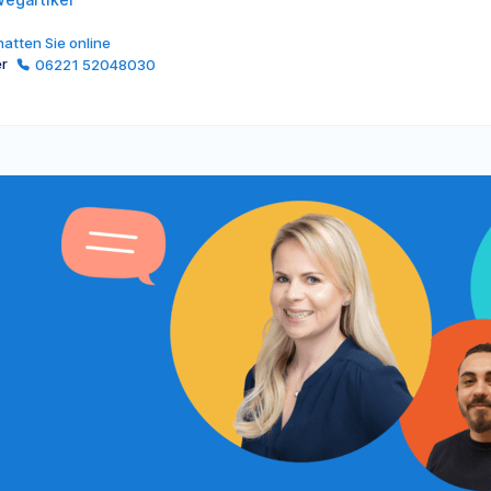
atten Sie online
er
06221 52048030