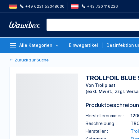
+49 6221 52048030
+43 720 116226
TROLLFOIL BLUE 5X100ST
Von Trollplast
Alle Kategorien
Einwegartikel
Desinfektion u
Zurück zur Suche
TROLLFOIL BLUE
Von Trollplast
(exkl. MwSt., zzgl. Versa
Produktbeschreibu
Herstellernummer :
120
Beschreibung :
TRO
Hersteller :
Trol
Kategorie :
Ein