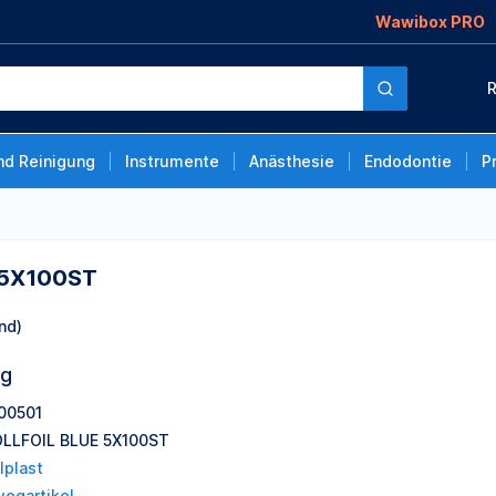
Wawibox PRO
R
nd Reinigung
Instrumente
Anästhesie
Endodontie
P
 5X100ST
nd)
ng
00501
LLFOIL BLUE 5X100ST
lplast
wegartikel