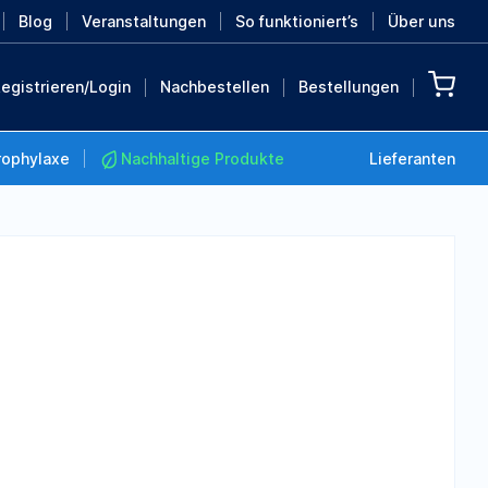
Blog
Veranstaltungen
So funktioniert’s
Über uns
egistrieren/Login
Nachbestellen
Bestellungen
rophylaxe
Nachhaltige Produkte
Lieferanten
Nachhaltige Produkte
Retten Sie die Erde mit
diesen nachhaltigen
Produkten
MEHR ENTDECKEN