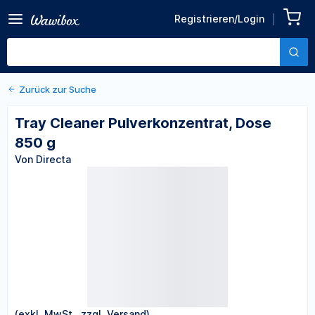
Zurück zu den Produktdetails
Tray Cleaner
Registrieren/Login
Pulverkonzentrat, Dose 850
Von Directa
g
Zurück zur Suche
Tray Cleaner Pulverkonzentrat, Dose
850 g
Von Directa
(exkl. MwSt., zzgl. Versand)