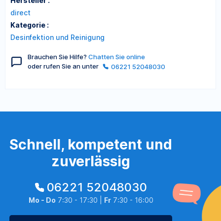
Hersteller :
direct
Kategorie :
Desinfektion und Reinigung
Brauchen Sie Hilfe?
Chatten Sie online
oder rufen Sie an unter
06221 52048030
Schnell, kompetent und
zuverlässig
06221 52048030
Mo - Do
7:30 - 17:30 |
Fr
7:30 - 16:00