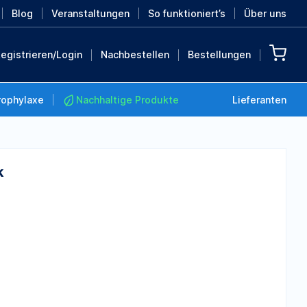
Blog
Veranstaltungen
So funktioniert’s
Über uns
egistrieren/Login
Nachbestellen
Bestellungen
rophylaxe
Nachhaltige Produkte
Lieferanten
k
Nachhaltige Produkte
Retten Sie die Erde mit
diesen nachhaltigen
Produkten
MEHR ENTDECKEN