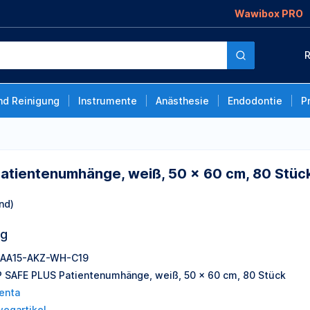
Wawibox PRO
e, weiß, 50 x 60 cm,
R
nd Reinigung
Instrumente
Anästhesie
Endodontie
P
atientenumhänge, weiß, 50 x 60 cm, 80 Stüc
nd)
ng
AA15-AKZ-WH-C19
 SAFE PLUS Patientenumhänge, weiß, 50 x 60 cm, 80 Stück
enta
wegartikel