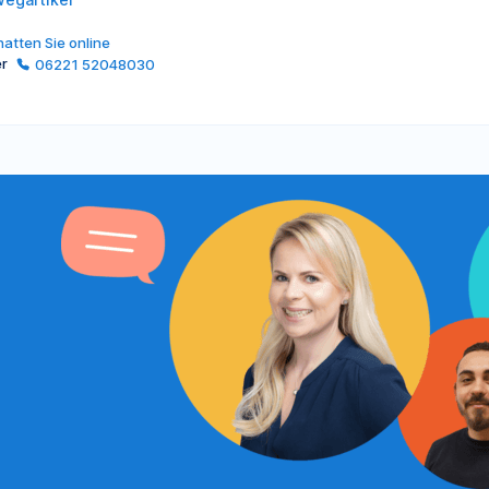
atten Sie online
er
06221 52048030