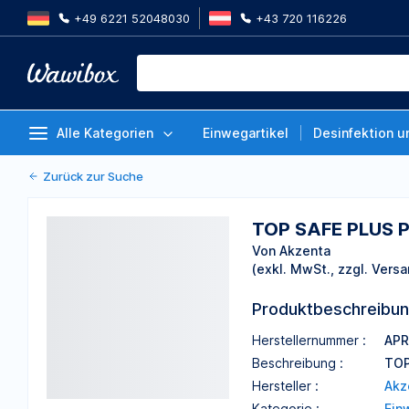
+49 6221 52048030
+43 720 116226
TOP SAFE PLUS Patientenumhäng
80 Stück
Von Akzenta
Alle Kategorien
Einwegartikel
Desinfektion u
Zurück zur Suche
TOP SAFE PLUS P
Von Akzenta
(exkl. MwSt., zzgl. Versa
Produktbeschreibu
Herstellernummer :
APR
Beschreibung :
TOP
Hersteller :
Akz
Kategorie :
Ein