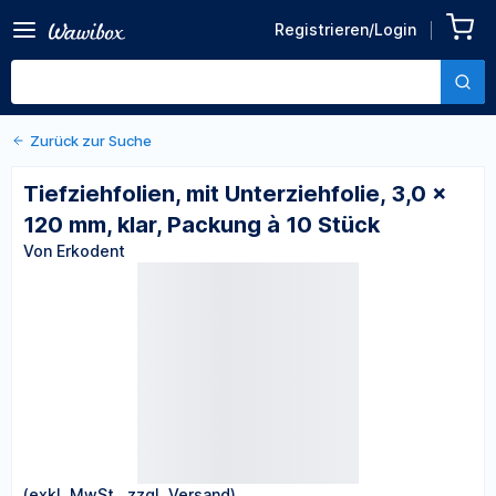
Zurück zu den Produktdetails
Tiefziehfolien, mit
Registrieren/Login
Unterziehfolie, 3,0 x 120
Von Erkodent
mm, klar, Packung à 10
Stück
Zurück zur Suche
Tiefziehfolien, mit Unterziehfolie, 3,0 x
120 mm, klar, Packung à 10 Stück
Von Erkodent
(exkl. MwSt., zzgl. Versand)