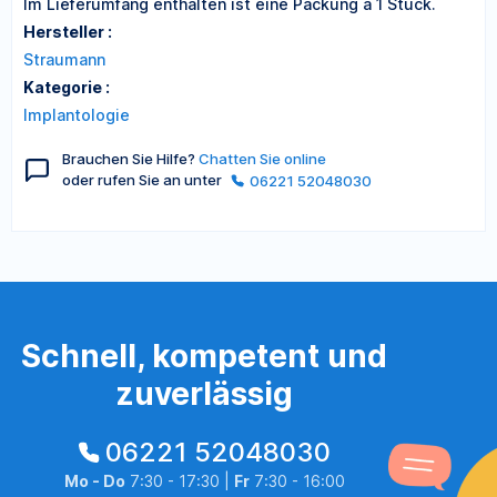
Im Lieferumfang enthalten ist eine Packung à 1 Stück.
Hersteller :
Straumann
Kategorie :
Implantologie
Brauchen Sie Hilfe?
Chatten Sie online
oder rufen Sie an unter
06221 52048030
Schnell, kompetent und
zuverlässig
06221 52048030
Mo - Do
7:30 - 17:30 |
Fr
7:30 - 16:00