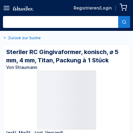
Zurück zu den Produktdetails
Steriler RC Gingivaformer,
Registrieren/Login
konisch, ⌀ 5 mm, 4 mm,
Von Straumann
Titan, Packung à 1 Stück
Zurück zur Suche
Steriler RC Gingivaformer, konisch, ⌀ 5
mm, 4 mm, Titan, Packung à 1 Stück
Von Straumann
(exkl. MwSt., zzgl. Versand)