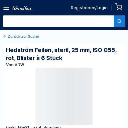
Zurück zu den Produktdetails
Hedström Feilen, steril, 25
Registrieren/Login
mm, ISO 055, rot, Blister à 6
Von VDW
Stück
Zurück zur Suche
Hedström Feilen, steril, 25 mm, ISO 055,
rot, Blister à 6 Stück
Von VDW
(exkl. MwSt., zzgl. Versand)