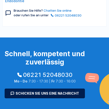
Endodontie
Brauchen Sie Hilfe?
Chatten Sie online
oder rufen Sie an unter
06221 52048030
Schnell, kompetent und
zuverlässig
06221 52048030
Mo - Do
7:30 - 17:30 |
Fr
7:30 - 16:00
SCHICKEN SIE UNS EINE NACHRICHT