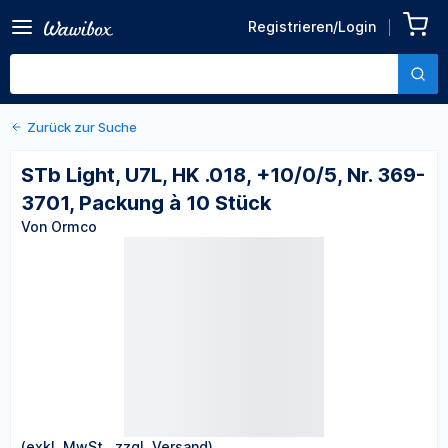
Zurück zu den Produktdetails
STb Light, U7L, HK .018,
Registrieren/Login
+10/0/5, Nr. 369-3701,
Von Ormco
Packung à 10 Stück
Zurück zur Suche
STb Light, U7L, HK .018, +10/0/5, Nr. 369-
3701, Packung à 10 Stück
Von Ormco
(exkl. MwSt., zzgl. Versand)