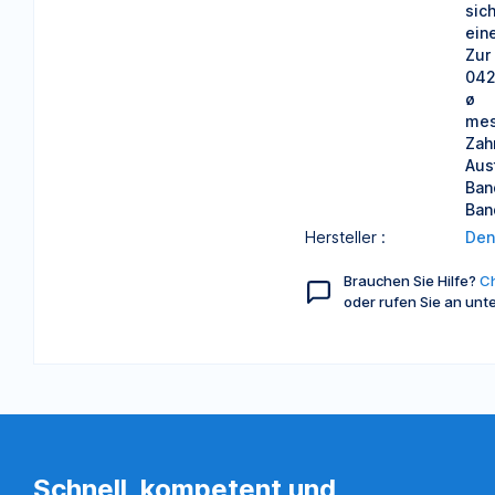
sic
ein
Zur
042
ø
mes
Zah
Aus
Ban
Ban
Hersteller :
Den
Brauchen Sie Hilfe?
Ch
oder rufen Sie an unt
Schnell, kompetent und