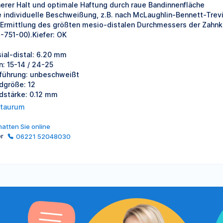
herer Halt und optimale Haftung durch raue Bandinnenfläche
e individuelle Beschweißung, z.B. nach McLaughlin-Bennett-Trevi
 Ermittlung des größten mesio-distalen Durchmessers der Zahnk
-751-00).Kiefer: OK
ial-distal: 6.20 mm
n: 15-14 / 24-25
führung: unbeschweißt
dgröße: 12
dstärke: 0.12 mm
taurum
atten Sie online
er
06221 52048030