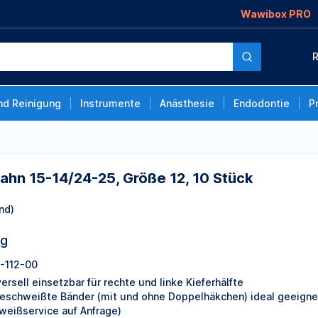
Wawibox PRO
5, Größe 12, 10 Stück
R
nd Reinigung
Instrumente
Anästhesie
Endodontie
P
ahn 15-14/24-25, Größe 12, 10 Stück
nd)
ng
-112-00
ersell einsetzbar für rechte und linke Kieferhälfte
eschweißte Bänder (mit und ohne Doppelhäkchen) ideal geeignet
weißservice auf Anfrage)