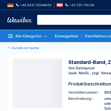
+49 6221 52048030
+43 720 116226
Standard-Band, Zahn 15-14/24-2
Von Dentaurum
Alle Kategorien
Einwegartikel
Desinfektion u
Zurück zur Suche
Standard-Band, Z
Von Dentaurum
(exkl. MwSt., zzgl. Versa
Produktbeschreibu
Herstellernummer :
860
Beschreibung :
univ
unb
Sch