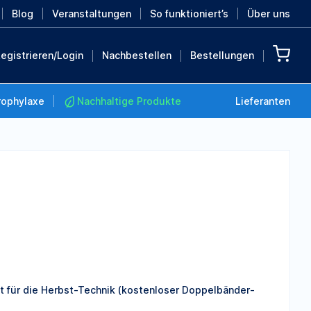
Blog
Veranstaltungen
So funktioniert’s
Über uns
egistrieren/Login
Nachbestellen
Bestellungen
rophylaxe
Nachhaltige Produkte
Lieferanten
Nachhaltige Produkte
Retten Sie die Erde mit
diesen nachhaltigen
Produkten
MEHR ENTDECKEN
 für die Herbst-Technik (kostenloser Doppelbänder-