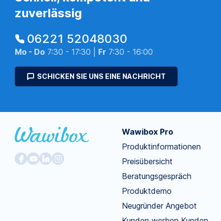
zuverlässig
06221 52048030
Mo - Do
7:30 - 17:30 |
Fr
7:30 - 16:00
SCHICKEN SIE UNS EINE NACHRICHT
Wawibox Pro
Produktinformationen
Preisübersicht
Beratungsgespräch
Produktdemo
Neugründer Angebot
Kunden werben Kunden