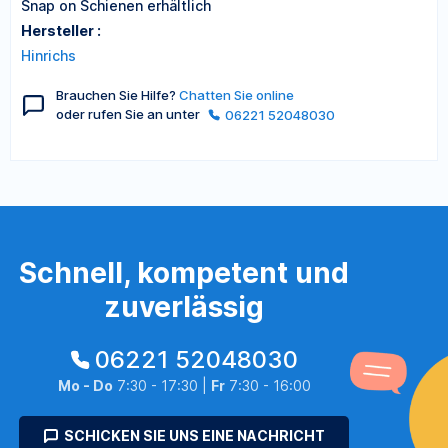
Snap on Schienen erhältlich
Hersteller :
Hinrichs
Brauchen Sie Hilfe?
Chatten Sie online
oder rufen Sie an unter
06221 52048030
Schnell, kompetent und
zuverlässig
06221 52048030
Mo - Do
7:30 - 17:30 |
Fr
7:30 - 16:00
SCHICKEN SIE UNS EINE NACHRICHT