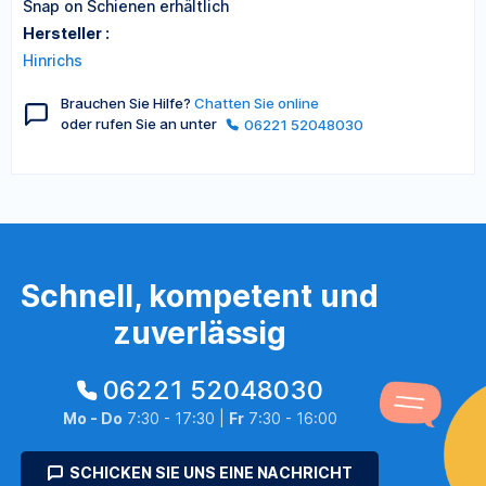
Snap on Schienen erhältlich
Hersteller :
Hinrichs
Brauchen Sie Hilfe?
Chatten Sie online
oder rufen Sie an unter
06221 52048030
Schnell, kompetent und
zuverlässig
06221 52048030
Mo - Do
7:30 - 17:30 |
Fr
7:30 - 16:00
SCHICKEN SIE UNS EINE NACHRICHT