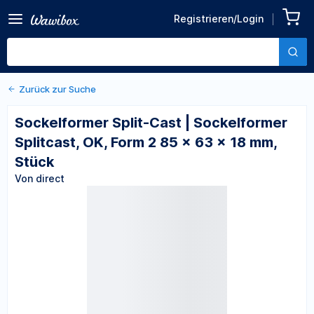
Zurück zu den Produktdetails
Sockelformer Split-Cast |
Registrieren/Login
Sockelformer Splitcast, OK,
Von direct
Form 2 85 x 63 x 18 mm,
Stück
Zurück zur Suche
Sockelformer Split-Cast | Sockelformer
Splitcast, OK, Form 2 85 x 63 x 18 mm,
Stück
Von direct