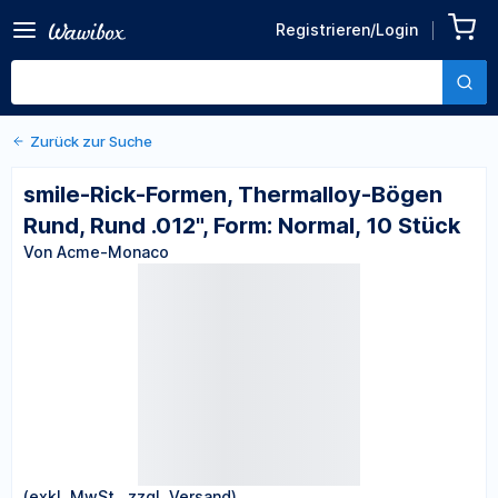
Zurück zu den Produktdetails
smile-Rick-Formen,
Registrieren/Login
Thermalloy-Bögen Rund,
Von Acme-Monaco
Rund .012", Form: Normal, 10
Stück
Zurück zur Suche
smile-Rick-Formen, Thermalloy-Bögen
Rund, Rund .012", Form: Normal, 10 Stück
Von Acme-Monaco
(exkl. MwSt., zzgl. Versand)