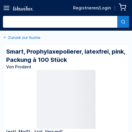
Zurück zu den Produktdetails
Smart, Prophylaxepolierer,
Registrieren/Login
latexfrei, pink, Packung à
Von Prodent
100 Stück
Zurück zur Suche
Smart, Prophylaxepolierer, latexfrei, pink,
Packung à 100 Stück
Von Prodent
(exkl. MwSt., zzgl. Versand)