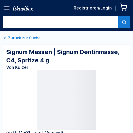
Zurück zu den Produktdetails
Signum Massen | Signum
Registrieren/Login
Dentinmasse, C4, Spritze 4
Von Kulzer
g
Zurück zur Suche
Signum Massen | Signum Dentinmasse,
C4, Spritze 4 g
Von Kulzer
(exkl. MwSt., zzgl. Versand)