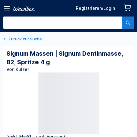
Zurück zu den Produktdetails
Signum Massen | Signum
Registrieren/Login
Dentinmasse, B2, Spritze 4
Von Kulzer
g
Zurück zur Suche
Signum Massen | Signum Dentinmasse,
B2, Spritze 4 g
Von Kulzer
(exkl. MwSt., zzgl. Versand)