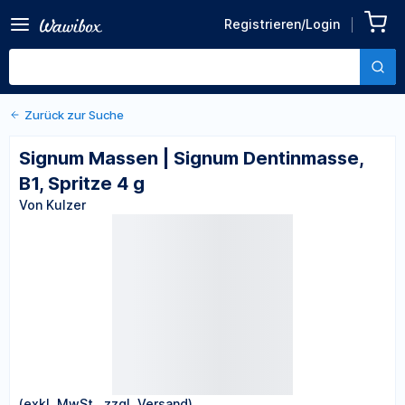
Zurück zu den Produktdetails
Signum Massen | Signum
Registrieren/Login
Dentinmasse, B1, Spritze 4
Von Kulzer
g
Zurück zur Suche
Signum Massen | Signum Dentinmasse,
B1, Spritze 4 g
Von Kulzer
(exkl. MwSt., zzgl. Versand)