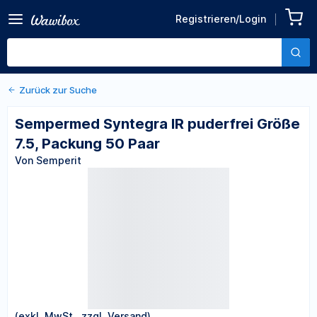
Zurück zu den Produktdetails
Sempermed Syntegra IR
Registrieren/Login
puderfrei Größe 7.5,
Von Semperit
Packung 50 Paar
Zurück zur Suche
Sempermed Syntegra IR puderfrei Größe
7.5, Packung 50 Paar
Von Semperit
(exkl. MwSt., zzgl. Versand)