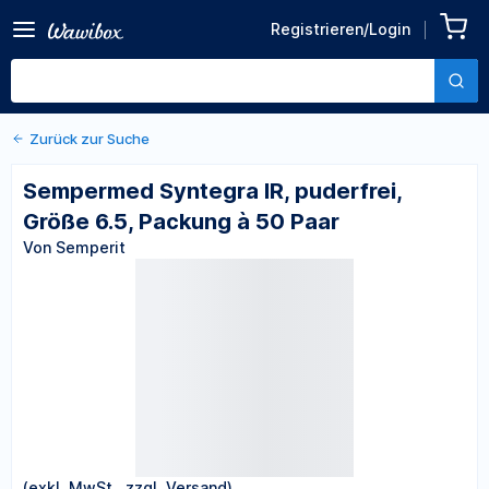
Zurück zu den Produktdetails
Sempermed Syntegra IR,
Registrieren/Login
puderfrei, Größe 6.5,
Von Semperit
Packung à 50 Paar
Zurück zur Suche
Sempermed Syntegra IR, puderfrei,
Größe 6.5, Packung à 50 Paar
Von Semperit
(exkl. MwSt., zzgl. Versand)