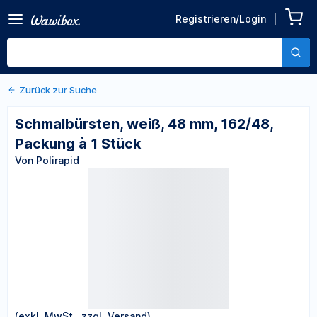
Zurück zu den Produktdetails
Schmalbürsten, weiß, 48
Registrieren/Login
mm, 162/48, Packung à 1
Von Polirapid
Stück
Zurück zur Suche
Schmalbürsten, weiß, 48 mm, 162/48,
Packung à 1 Stück
Von Polirapid
(exkl. MwSt., zzgl. Versand)