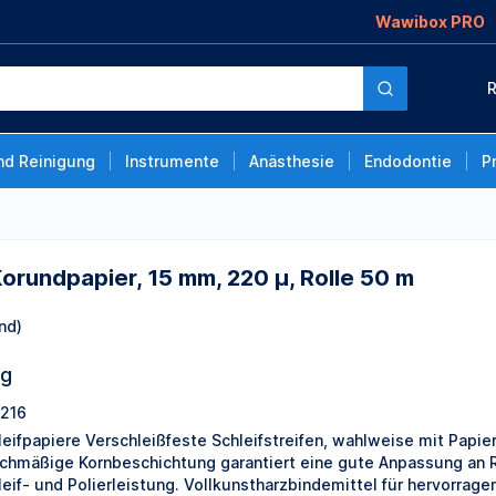
Wawibox PRO
15 mm, 220 µ, Rolle 50
R
nd Reinigung
Instrumente
Anästhesie
Endodontie
P
Korundpapier, 15 mm, 220 µ, Rolle 50 m
nd)
ng
216
leifpapiere Verschleißfeste Schleifstreifen, wahlweise mit Papier
ichmäßige Kornbeschichtung garantiert eine gute Anpassung an
leif- und Polierleistung. Vollkunstharzbindemittel für hervorragen