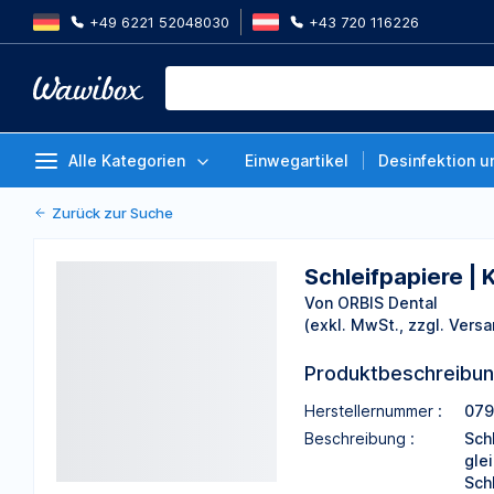
+49 6221 52048030
+43 720 116226
Schleifpapiere | Korundpapier, 
m
Von ORBIS Dental
Alle Kategorien
Einwegartikel
Desinfektion u
Zurück zur Suche
Schleifpapiere | 
Von ORBIS Dental
(exkl. MwSt., zzgl. Versa
Produktbeschreibu
Herstellernummer :
079
Beschreibung :
Sch
gle
Sch