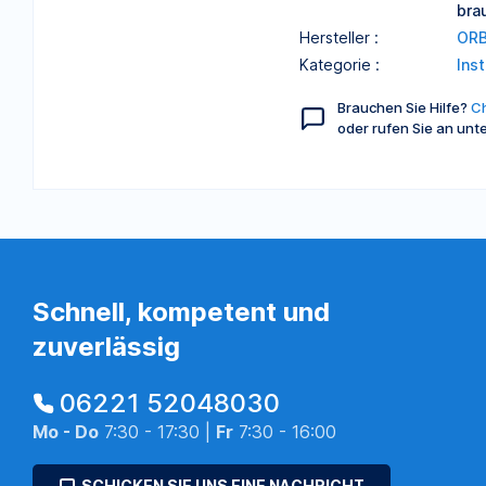
bra
Hersteller :
ORB
Kategorie :
Ins
Brauchen Sie Hilfe?
Ch
oder rufen Sie an unt
Schnell, kompetent und
zuverlässig
06221 52048030
Mo - Do
7:30 - 17:30 |
Fr
7:30 - 16:00
SCHICKEN SIE UNS EINE NACHRICHT