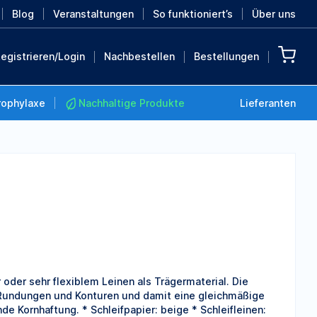
Blog
Veranstaltungen
So funktioniert’s
Über uns
egistrieren/Login
Nachbestellen
Bestellungen
rophylaxe
Nachhaltige Produkte
Lieferanten
Nachhaltige Produkte
Retten Sie die Erde mit
diesen nachhaltigen
Produkten
MEHR ENTDECKEN
 oder sehr flexiblem Leinen als Trägermaterial. Die
 Rundungen und Konturen und damit eine gleichmäßige
de Kornhaftung. * Schleifpapier: beige * Schleifleinen: