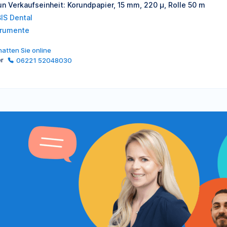
un Verkaufseinheit: Korundpapier, 15 mm, 220 µ, Rolle 50 m
IS Dental
trumente
atten Sie online
er
06221 52048030