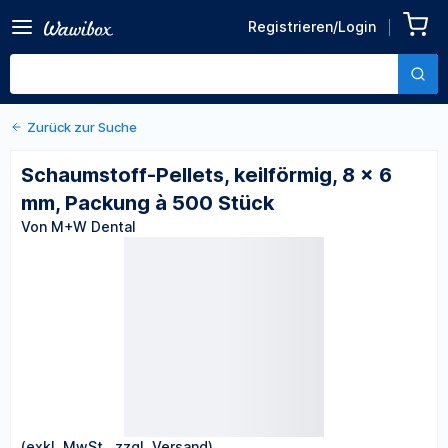
Zurück zu den Produktdetails
Schaumstoff-Pellets,
Registrieren/Login
keilförmig, 8 × 6 mm,
Von M+W Dental
Packung à 500 Stück
Zurück zur Suche
Schaumstoff-Pellets, keilförmig, 8 × 6
mm, Packung à 500 Stück
Von M+W Dental
(exkl. MwSt., zzgl. Versand)