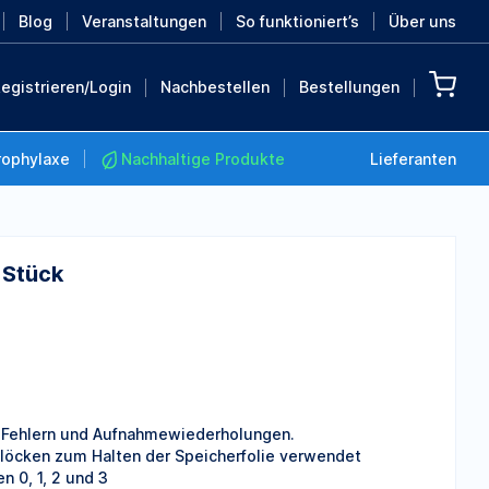
Blog
Veranstaltungen
So funktioniert’s
Über uns
egistrieren/Login
Nachbestellen
Bestellungen
rophylaxe
Nachhaltige Produkte
Lieferanten
 Stück
Nachhaltige Produkte
Retten Sie die Erde mit
diesen nachhaltigen
Produkten
MEHR ENTDECKEN
n Fehlern und Aufnahmewiederholungen.
blöcken zum Halten der Speicherfolie verwendet
n 0, 1, 2 und 3