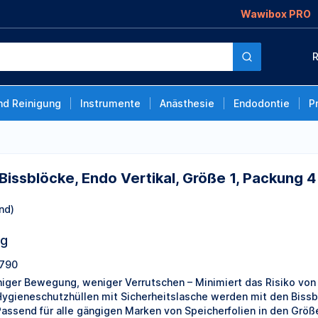
Wawibox PRO
o Vertikal, Größe 1,
R
nd Reinigung
Instrumente
Anästhesie
Endodontie
P
Bissblöcke, Endo Vertikal, Größe 1, Packung 4
nd)
ng
790
iger Bewegung, weniger Verrutschen – Minimiert das Risiko vo
Hygieneschutzhüllen mit Sicherheitslasche werden mit den Biss
Passend für alle gängigen Marken von Speicherfolien in den Größe