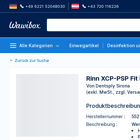
+49 6221 52048030
+43 720 116226
Rinn XCP-PSP Fit Bissblöcke, End
Packung 4 Stück
Von Dentsply Sirona
Alle Kategorien
Einwegartikel
Desinfektion u
Zurück zur Suche
Rinn XCP-PSP Fit 
Von Dentsply Sirona
(exkl. MwSt., zzgl. Versa
Produktbeschreibu
Herstellernummer :
552
Beschreibung :
Wen