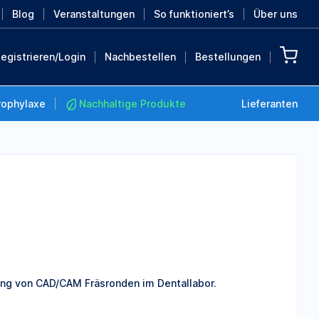
Blog
Veranstaltungen
So funktioniert’s
Über uns
egistrieren/Login
Nachbestellen
Bestellungen
rophylaxe
Nachhaltige Produkte
Lieferanten
Nachhaltige Produkte
Retten Sie die Erde mit
diesen nachhaltigen
Produkten
MEHR ENTDECKEN
ung von CAD/CAM Fräsronden im Dentallabor.