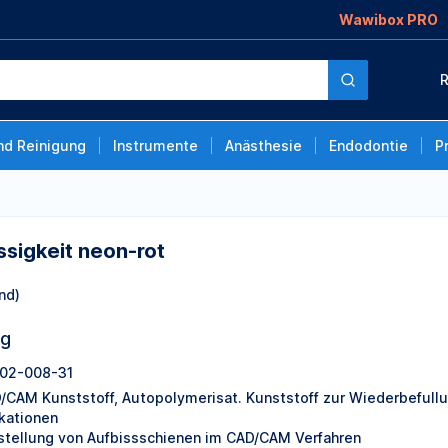
Wawibox PRO
ot
R
nd Reinigung
Instrumente
Anästhesie
Endodontie
P
ssigkeit neon-rot
nd)
ng
02-008-31
/CAM Kunststoff, Autopolymerisat. Kunststoff zur Wiederbefull
ikationen
stellung von Aufbissschienen im CAD/CAM Verfahren