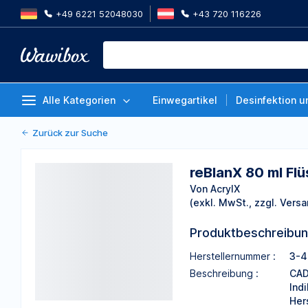
+49 6221 52048030
+43 720 116226
reBlanX 80 ml Flüssigkeit neon-r
Von AcrylX
Alle Kategorien
Einwegartikel
Desinfektion u
Zurück zur Suche
reBlanX 80 ml Flü
Von AcrylX
(exkl. MwSt., zzgl. Versa
Produktbeschreibu
Herstellernummer :
3-4
Beschreibung :
CAD
Ind
Her