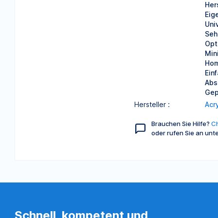
Her
Eig
Uni
Seh
Opt
Min
Hom
Ein
Abs
Gep
Hersteller :
Acr
Brauchen Sie Hilfe?
Ch
oder rufen Sie an unt
Schnell, kompetent und