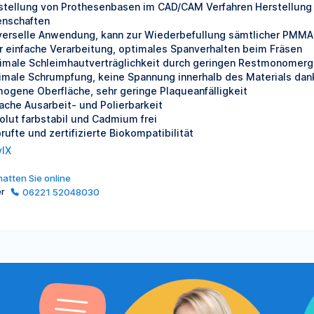
stellung von Prothesenbasen im CAD/CAM Verfahren Herstellung
enschaften
verselle Anwendung, kann zur Wiederbefullung sämtlicher PMM
r einfache Verarbeitung, optimales Spanverhalten beim Fräsen
imale Schleimhautverträglichkeit durch geringen Restmonomerg
imale Schrumpfung, keine Spannung innerhalb des Materials dank 
ogene Oberfläche, sehr geringe Plaqueanfälligkeit
fache Ausarbeit- und Polierbarkeit
olut farbstabil und Cadmium frei
rufte und zertifizierte Biokompatibilität
ylX
atten Sie online
er
06221 52048030