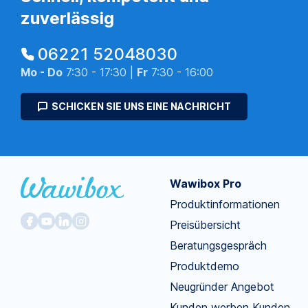
zuverlässig
06221 52048030
Mo - Do
7:30 - 17:30 |
Fr
7:30 - 16:00
SCHICKEN SIE UNS EINE NACHRICHT
Wawibox Pro
Produktinformationen
Preisübersicht
Beratungsgespräch
Produktdemo
Neugründer Angebot
Kunden werben Kunden