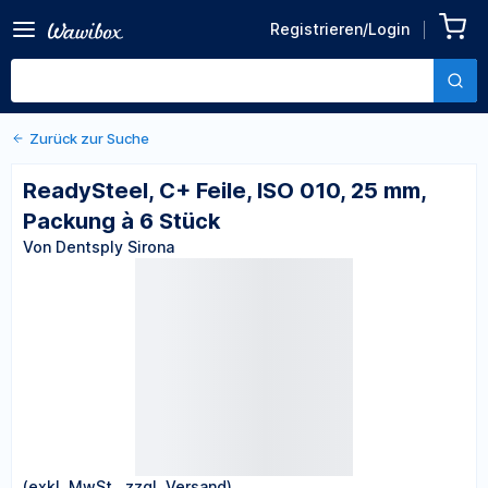
Zurück zu den Produktdetails
ReadySteel, C+ Feile, ISO
Registrieren/Login
010, 25 mm, Packung à 6
Von Dentsply Sirona
Stück
Zurück zur Suche
ReadySteel, C+ Feile, ISO 010, 25 mm,
Packung à 6 Stück
Von Dentsply Sirona
(exkl. MwSt., zzgl. Versand)