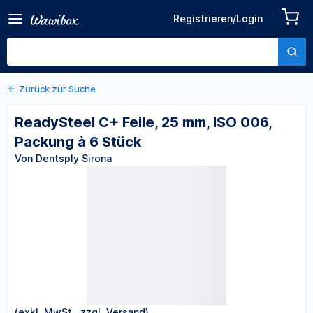
Zurück zu den Produktdetails
ReadySteel C+ Feile, 25 mm,
Registrieren/Login
ISO 006, Packung à 6 Stück
Von Dentsply Sirona
Zurück zur Suche
ReadySteel C+ Feile, 25 mm, ISO 006,
Packung à 6 Stück
Von Dentsply Sirona
(exkl. MwSt., zzgl. Versand)