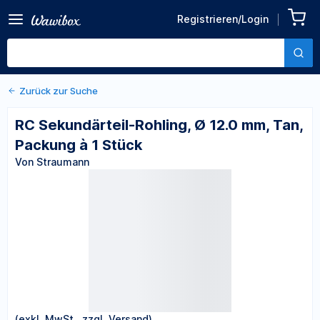
Zurück zu den Produktdetails
RC Sekundärteil-Rohling, Ø
Registrieren/Login
12.0 mm, Tan, Packung à 1
Von Straumann
Stück
Zurück zur Suche
RC Sekundärteil-Rohling, Ø 12.0 mm, Tan,
Packung à 1 Stück
Von Straumann
(exkl. MwSt., zzgl. Versand)