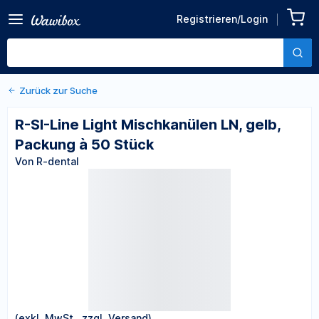
Zurück zu den Produktdetails
R-SI-Line Light
Registrieren/Login
Mischkanülen LN, gelb,
Von R-dental
Packung à 50 Stück
Zurück zur Suche
R-SI-Line Light Mischkanülen LN, gelb,
Packung à 50 Stück
Von R-dental
(exkl. MwSt., zzgl. Versand)