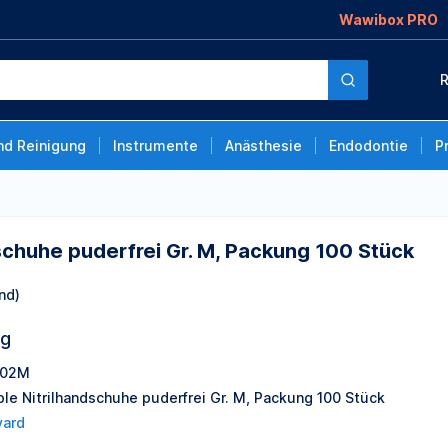
Wawibox PRO
ei Gr. M, Packung 100
R
nd Reinigung
Instrumente
Anästhesie
Endodontie
P
schuhe puderfrei Gr. M, Packung 100 Stück
nd)
ng
002M
ple Nitrilhandschuhe puderfrei Gr. M, Packung 100 Stück
yard