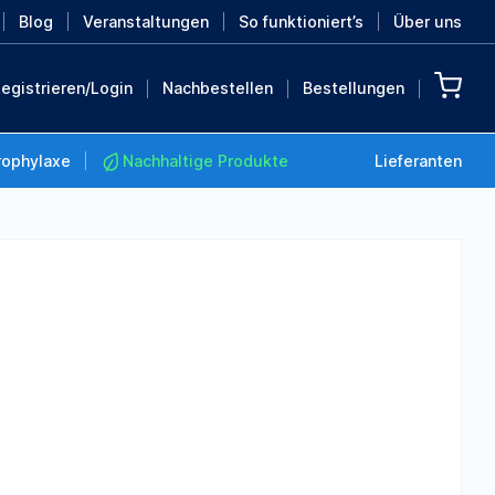
Blog
Veranstaltungen
So funktioniert’s
Über uns
egistrieren/Login
Nachbestellen
Bestellungen
rophylaxe
Nachhaltige Produkte
Lieferanten
Nachhaltige Produkte
Retten Sie die Erde mit
diesen nachhaltigen
Produkten
MEHR ENTDECKEN