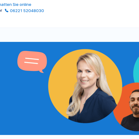
atten Sie online
er
06221 52048030