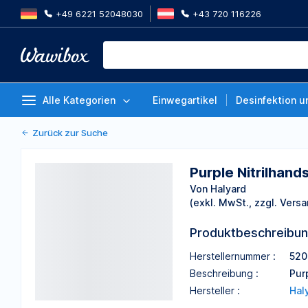
+49 6221 52048030
+43 720 116226
Purple Nitrilhandschuhe puderfr
Stück
Von Halyard
Alle Kategorien
Einwegartikel
Desinfektion u
Zurück zur Suche
Purple Nitrilhand
Von Halyard
(exkl. MwSt., zzgl. Versa
Produktbeschreibu
Herstellernummer :
52
Beschreibung :
Pur
Hersteller :
Hal