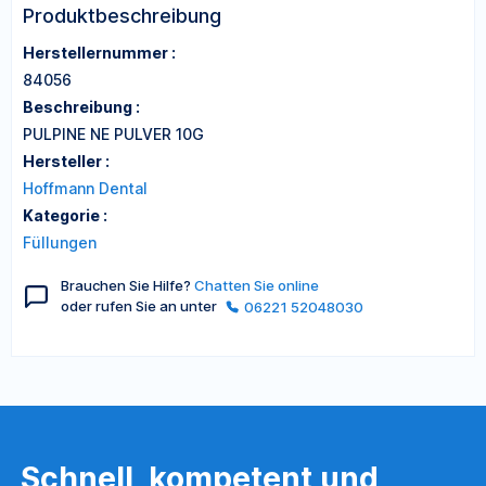
Produktbeschreibung
Herstellernummer :
84056
Beschreibung :
PULPINE NE PULVER 10G
Hersteller :
Hoffmann Dental
Kategorie :
Füllungen
Brauchen Sie Hilfe?
Chatten Sie online
oder rufen Sie an unter
06221 52048030
Schnell, kompetent und