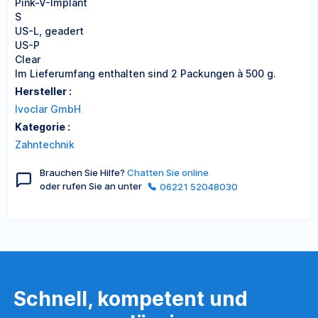
Pink-V-Implant
S
US-L, geadert
US-P
Clear
Im Lieferumfang enthalten sind 2 Packungen à 500 g.
Hersteller :
Ivoclar GmbH
Kategorie :
Zahntechnik
Brauchen Sie Hilfe?
Chatten Sie online
oder rufen Sie an unter
06221 52048030
Schnell, kompetent und