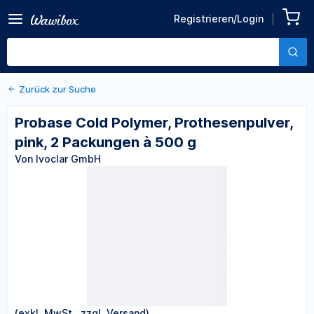
Zurück zu den Produktdetails
Probase Cold Polymer,
Registrieren/Login
Prothesenpulver, pink, 2
Von Ivoclar GmbH
Packungen à 500 g
Zurück zur Suche
Probase Cold Polymer, Prothesenpulver,
pink, 2 Packungen à 500 g
Von Ivoclar GmbH
(exkl. MwSt., zzgl. Versand)