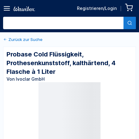
Zurück zu den Produktdetails
Probase Cold Flüssigkeit,
Registrieren/Login
Prothesenkunststoff,
Von Ivoclar GmbH
kalthärtend, 4 Flasche à 1
Liter
Zurück zur Suche
Probase Cold Flüssigkeit,
Prothesenkunststoff, kalthärtend, 4
Flasche à 1 Liter
Von Ivoclar GmbH