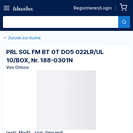
Zurück zu den Produktdetails
PRL SGL FM BT 0T DO5
Registrieren/Login
022LR/UL 10/BOX, Nr. 188-
Von Ormco
0301N
Zurück zur Suche
PRL SGL FM BT 0T DO5 022LR/UL
10/BOX, Nr. 188-0301N
Von Ormco
(exkl. MwSt., zzgl. Versand)