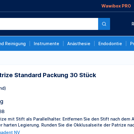
Wawibox PRO
 Packung 30 Stück
R
nd Reinigung
Instrumente
Anästhesie
Endodontie
P
rize Standard Packung 30 Stück
nd)
ng
3B
rize mit Stift als Parallelhalter. Entfernen Sie den Stift nach de
er harten Legierung. Runden Sie die Okklusalseite der Patrize na
hadent NV