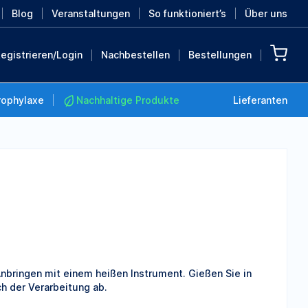
Blog
Veranstaltungen
So funktioniert’s
Über uns
egistrieren/Login
Nachbestellen
Bestellungen
rophylaxe
Nachhaltige Produkte
Lieferanten
Nachhaltige Produkte
Retten Sie die Erde mit
diesen nachhaltigen
Produkten
MEHR ENTDECKEN
m Anbringen mit einem heißen Instrument. Gießen Sie in
ch der Verarbeitung ab.