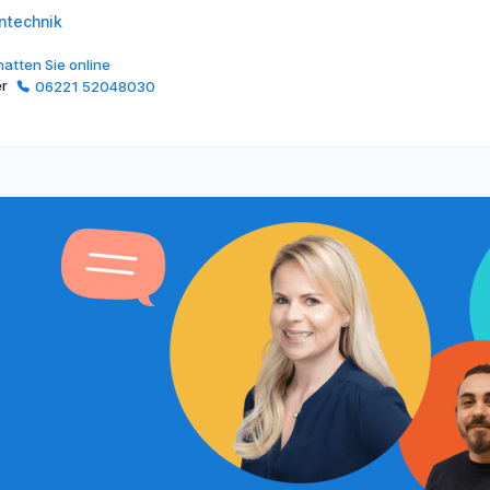
ntechnik
atten Sie online
er
06221 52048030