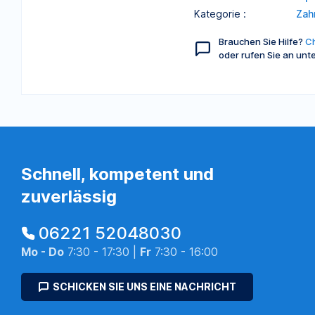
Kategorie :
Zah
Brauchen Sie Hilfe?
Ch
oder rufen Sie an unt
Schnell, kompetent und
zuverlässig
06221 52048030
Mo - Do
7:30 - 17:30 |
Fr
7:30 - 16:00
SCHICKEN SIE UNS EINE NACHRICHT