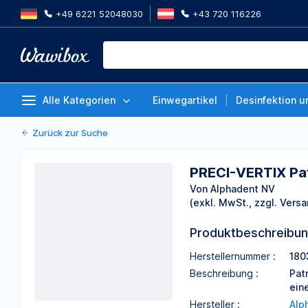
+49 6221 52048030
+43 720 116226
PRECI-VERTIX Patrize Standard
Von Alphadent NV
Alle Kategorien
Einwegartikel
Desinfektion u
Zurück zur Suche
PRECI-VERTIX Pat
Von Alphadent NV
(exkl. MwSt., zzgl. Versa
Produktbeschreibu
Herstellernummer :
180
Beschreibung :
Pat
ein
Hersteller :
Alp