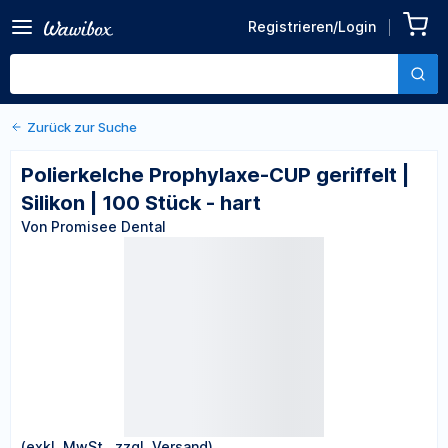
Zurück zu den Produktdetails
Polierkelche Prophylaxe-
Registrieren/Login
CUP geriffelt | Silikon | 100
Von Promisee Dental
Stück - hart
Zurück zur Suche
Polierkelche Prophylaxe-CUP geriffelt |
Silikon | 100 Stück - hart
Von Promisee Dental
(exkl. MwSt., zzgl. Versand)