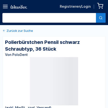
Zurück zu den Produktdetails
Polierbürstchen Pensil
Registrieren/Login
schwarz Schraubtyp, 36
Von PoloDent
Stück
Zurück zur Suche
Polierbürstchen Pensil schwarz
Schraubtyp, 36 Stück
Von PoloDent
(exkl. MwSt., zzgl. Versand)