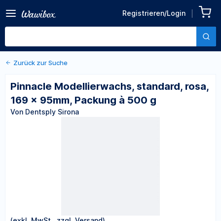
Zurück zu den Produktdetails
Pinnacle Modellierwachs,
Registrieren/Login
standard, rosa, 169 x
Von Dentsply Sirona
95mm, Packung à 500 g
Zurück zur Suche
Pinnacle Modellierwachs, standard, rosa,
169 x 95mm, Packung à 500 g
Von Dentsply Sirona
(exkl. MwSt., zzgl. Versand)