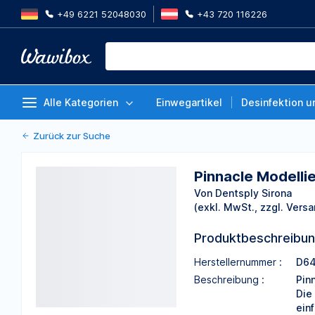
+49 6221 52048030
+43 720 116226
Pinnacle Modellierwachs rosa h
Von Dentsply Sirona
Alle Kategorien
Einwegartikel
Desinfektion u
Zurück zur Suche
Pinnacle Modelli
Von Dentsply Sirona
(exkl. MwSt., zzgl. Versa
Produktbeschreibu
Herstellernummer :
D64
Beschreibung :
Pin
Die
ein