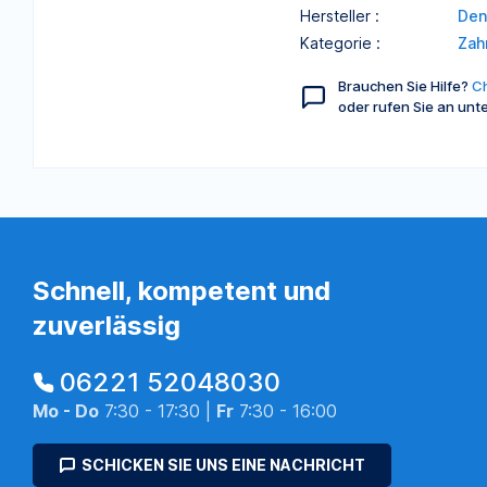
Hersteller :
Den
Kategorie :
Zah
Brauchen Sie Hilfe?
Ch
oder rufen Sie an unt
Schnell, kompetent und
zuverlässig
06221 52048030
Mo - Do
7:30 - 17:30 |
Fr
7:30 - 16:00
SCHICKEN SIE UNS EINE NACHRICHT