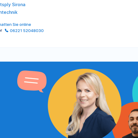
tsply Sirona
ntechnik
atten Sie online
er
06221 52048030