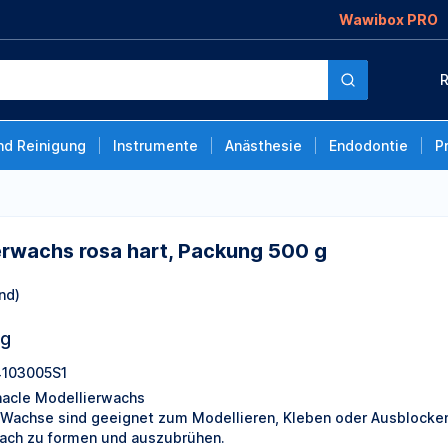
Wawibox PRO
art, Packung 500 g
R
nd Reinigung
Instrumente
Anästhesie
Endodontie
P
erwachs rosa hart, Packung 500 g
nd)
ng
103005S1
nacle Modellierwachs
 Wachse sind geeignet zum Modellieren, Kleben oder Ausblocken 
fach zu formen und auszubrühen.