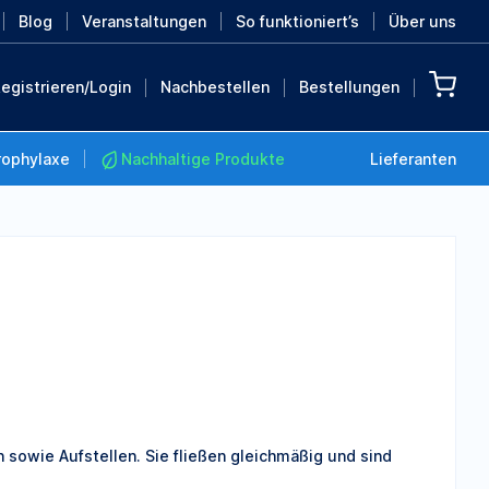
Blog
Veranstaltungen
So funktioniert’s
Über uns
egistrieren/Login
Nachbestellen
Bestellungen
rophylaxe
Nachhaltige Produkte
Lieferanten
Nachhaltige Produkte
Retten Sie die Erde mit
diesen nachhaltigen
Produkten
MEHR ENTDECKEN
sowie Aufstellen. Sie fließen gleichmäßig und sind