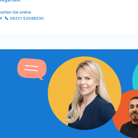
atten Sie online
er
06221 52048030