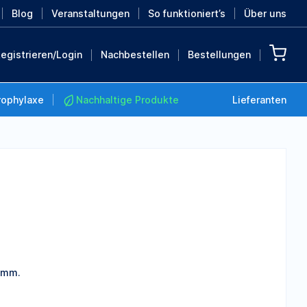
Blog
Veranstaltungen
So funktioniert’s
Über uns
egistrieren/Login
Nachbestellen
Bestellungen
rophylaxe
Nachhaltige Produkte
Lieferanten
Nachhaltige Produkte
Retten Sie die Erde mit
diesen nachhaltigen
Produkten
MEHR ENTDECKEN
1 mm.