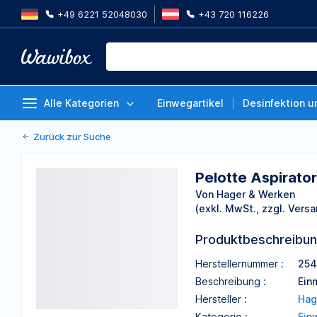
+49 6221 52048030
+43 720 116226
Pelotte Aspirator, weiß, 10 cm,
Stück
Von Hager & Werken
Alle Kategorien
Einwegartikel
Desinfektion u
Zurück zur Suche
Pelotte Aspirator
Von Hager & Werken
(exkl. MwSt., zzgl. Versa
Produktbeschreibu
Herstellernummer :
254
Beschreibung :
Ein
Hersteller :
Hag
Kategorie :
Ein