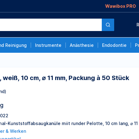
Wawibox PRO
 ⌀ 11 mm, Packung à 50
R
nd Reinigung
Instrumente
Anästhesie
Endodontie
P
, weiß, 10 cm, ⌀ 11 mm, Packung à 50 Stück
nd)
ng
022
mal-Kunststoffabsaugkanüle miit runder Pelotte, 10 cm lang, ⌀ 1
er & Werken
wegartikel