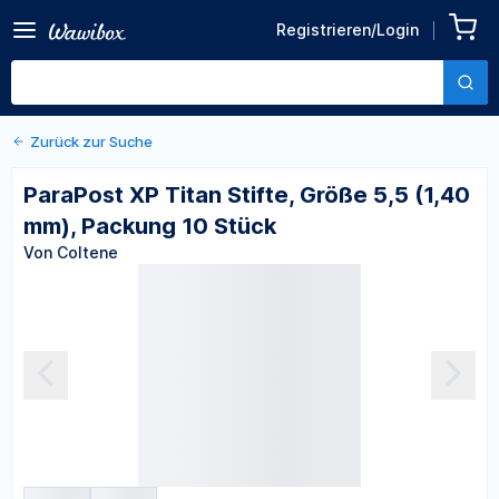
Zurück zu den Produktdetails
ParaPost XP Titan Stifte,
Registrieren/Login
Größe 5,5 (1,40 mm),
Von Coltene
Packung 10 Stück
Zurück zur Suche
ParaPost XP Titan Stifte, Größe 5,5 (1,40
mm), Packung 10 Stück
Von Coltene