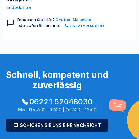
Endodontie
Brauchen Sie Hilfe?
Chatten Sie online
oder rufen Sie an unter
06221 52048030
Schnell, kompetent und
zuverlässig
06221 52048030
Mo - Do
7:30 - 17:30 |
Fr
7:30 - 16:00
SCHICKEN SIE UNS EINE NACHRICHT