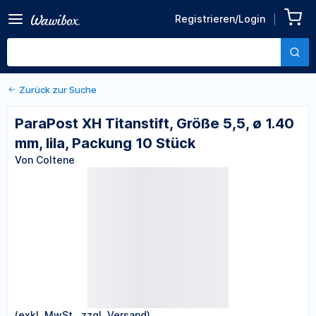
Zurück zu den Produktdetails
ParaPost XH Titanstift,
Registrieren/Login
Größe 5,5, ø 1.40 mm, lila,
Von Coltene
Packung 10 Stück
Zurück zur Suche
ParaPost XH Titanstift, Größe 5,5, ø 1.40
mm, lila, Packung 10 Stück
Von Coltene
(exkl. MwSt., zzgl. Versand)